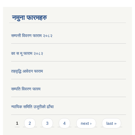
नमुना फारमहरु
सम्पत्ती विवरण फाराम २०८२
का स मू फाराम २०८२
तहवृद्धि आवेदन फाराम
सम्पति विवरण फारम
न्यायिक समिति उजुरीको ढाँचा
Pages
1
2
3
4
next ›
last »