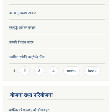
का स मू फाराम २०८२
तहवृद्धि आवेदन फाराम
सम्पति विवरण फारम
न्यायिक समिति उजुरीको ढाँचा
Pages
1
2
3
4
next ›
last »
योजना तथा परियोजना
आर्थिक वर्ष ७५/७६ को योजनाहरु