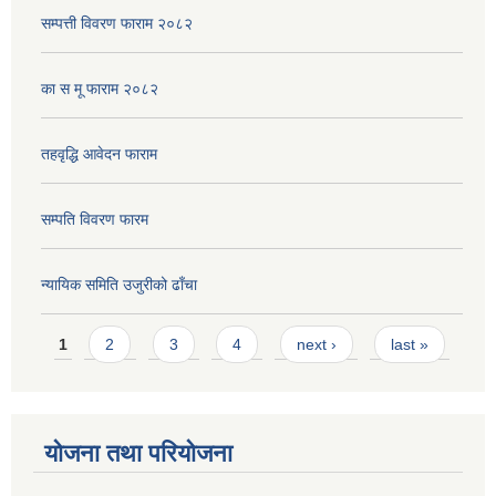
सम्पत्ती विवरण फाराम २०८२
का स मू फाराम २०८२
तहवृद्धि आवेदन फाराम
सम्पति विवरण फारम
न्यायिक समिति उजुरीको ढाँचा
Pages
1
2
3
4
next ›
last »
योजना तथा परियोजना