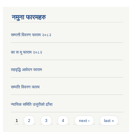
नमुना फारमहरु
सम्पत्ती विवरण फाराम २०८२
का स मू फाराम २०८२
तहवृद्धि आवेदन फाराम
सम्पति विवरण फारम
न्यायिक समिति उजुरीको ढाँचा
Pages
1
2
3
4
next ›
last »