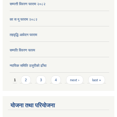
सम्पत्ती विवरण फाराम २०८२
का स मू फाराम २०८२
तहवृद्धि आवेदन फाराम
सम्पति विवरण फारम
न्यायिक समिति उजुरीको ढाँचा
Pages
1
2
3
4
next ›
last »
योजना तथा परियोजना