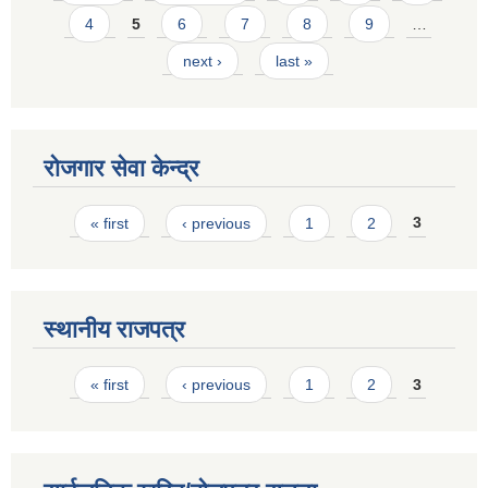
4
5
6
7
8
9
…
next ›
last »
रोजगार सेवा केन्द्र
Pages
« first
‹ previous
1
2
3
स्थानीय राजपत्र
Pages
« first
‹ previous
1
2
3