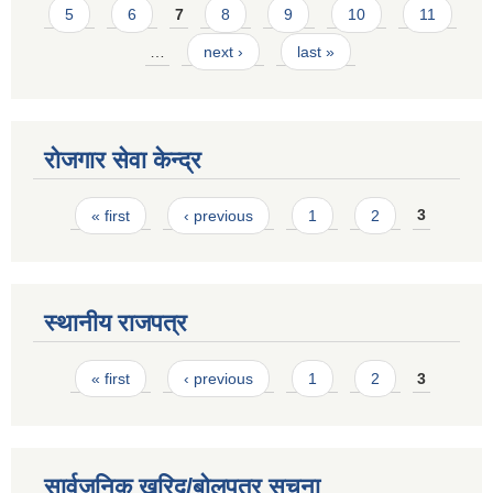
5
6
7
8
9
10
11
…
next ›
last »
रोजगार सेवा केन्द्र
Pages
« first
‹ previous
1
2
3
स्थानीय राजपत्र
Pages
« first
‹ previous
1
2
3
सार्वजनिक खरिद/बोलपत्र सूचना